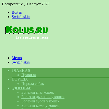
Воскресенье , 9 Август 2026
Войти
Switch skin
Меню
Switch skin
ГЛАВНАЯ
Правила
ПОРОДА
Порода собак
ЗДОРОВЬЕ
Болезни глаз кошек
Болезни дыхания у кошек
Болезни зубов у кошек
Болезни кожи у кошек