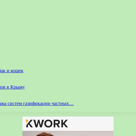
бак и кошек
мов в Крыму
ажа систем газификации частных…