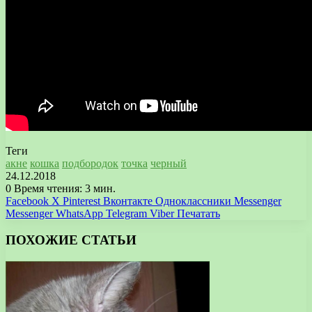
Теги
акне
кошка
подбородок
точка
черный
24.12.2018
0
Время чтения: 3 мин.
Facebook
X
Pinterest
Вконтакте
Одноклассники
Messenger
Messenger
WhatsApp
Telegram
Viber
Печатать
ПОХОЖИЕ СТАТЬИ