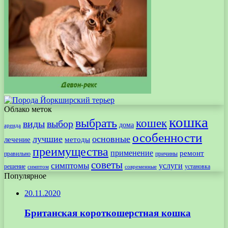
Облако меток
кошка
выбрать
кошек
виды
выбор
дома
аренда
особенности
лучшие
основные
лечение
методы
преимущества
применение
ремонт
правильно
причины
советы
симптомы
услуги
решение
установка
современные
симптом
Популярное
20.11.2020
Британская короткошерстная кошка