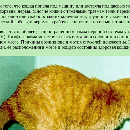
 того, что кошка попала под машину или застряла под дверью га
азорваны нервы. Многие кошки с тяжелыми травмами или перело
аралич или слабость задних конечностей, трудности с мочеисп
ческий кабель, и вернуть в рабочее состояние, но он может восс
вляется наиболее распространенным раком нервной системы у кош
LV). Лимфосаркома может вызывать опухоли в головном и спинн
вном мозге. Причины возникновения этих опухолей неизвестны.
ли, ее расположения в мозге и общего состояния здоровья кошки