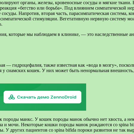
тролируют органы, железы, кровеносные сосуды и мягкие ткани. 
 реакция «бегство или борьба». Под влиянием симпатической не
осуды. Напротив, вторая часть, парасимпатическая система, ко
импатической стимуляции. Вегетативную нервную систему можн
о.
ия, которые мы наблюдаем в клинике, — это наследственные ан
я — гидроцефалия, также известная как «вода в мозгу», посколь
ся у сиамских кошек. У них может быть ненормальная внешность,
к породы манкс. У кошек породы манок обычно нет хвоста, а не
 и мочи. Некоторые кошки породы манок рождаются со spina bifi
. У других пациентов со spina bifida пороки развития не так в