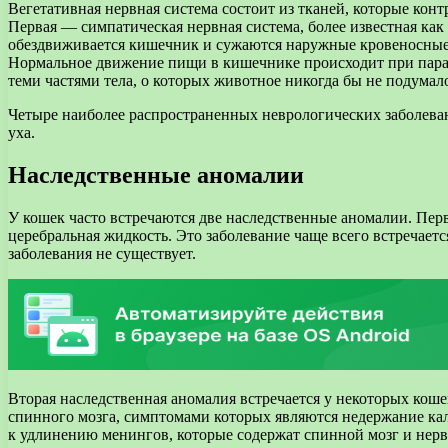
Вегетативная нервная система состоит из тканей, которые кон
Первая — симпатическая нервная система, более известная как
обездвиживается кишечник и сужаются наружные кровеносные с
Нормальное движение пищи в кишечнике происходит при парас
теми частями тела, о которых животное никогда бы не подумал
Четыре наиболее распространенных неврологических заболеван
уха.
Наследственные аномалии
У кошек часто встречаются две наследственные аномалии. Перва
церебральная жидкость. Это заболевание чаще всего встречает
заболевания не существует.
Вторая наследственная аномалия встречается у некоторых коше
спинного мозга, симптомами которых являются недержание кала
к удлинению менингов, которые содержат спинной мозг и нервы