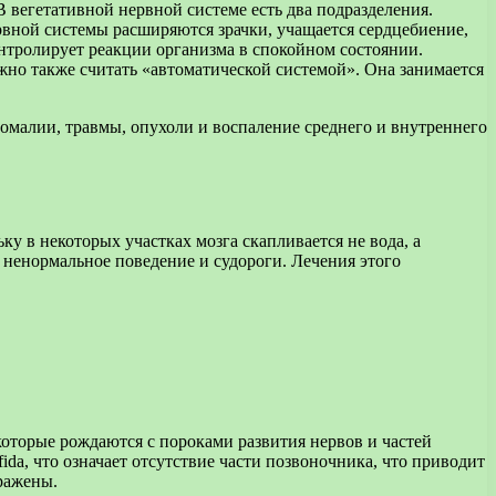
В вегетативной нервной системе есть два подразделения.
рвной системы расширяются зрачки, учащается сердцебиение,
нтролирует реакции организма в спокойном состоянии.
о также считать «автоматической системой». Она занимается
омалии, травмы, опухоли и воспаление среднего и внутреннего
ку в некоторых участках мозга скапливается не вода, а
 ненормальное поведение и судороги. Лечения этого
которые рождаются с пороками развития нервов и частей
da, что означает отсутствие части позвоночника, что приводит
ыражены.