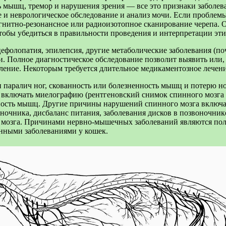
ть мышц, тремор и нарушения зрения — все это признаки заболев
е и неврологическое обследование и анализ мочи. Если проблемы
агнитно-резонансное или радиоизотопное сканирование черепа.
тобы убедиться в правильности проведения и интерпретации эти
цефолопатия, эпилепсия, другие метаболические заболевания (по
ли. Полное диагностическое обследование позволит выявить или
ение. Некоторым требуется длительное медикаментозное лечени
 паралич ног, скованность или болезненность мышц и потерю 
е включать миелографию (рентгеновский снимок спинного мозга
вность мышц. Другие причины нарушений спинного мозга включа
оночника, дисбаланс питания, заболевания дисков в позвоночни
 мозга. Причинами нервно-мышечных заболеваний являются пол
ненными заболеваниями у кошек.