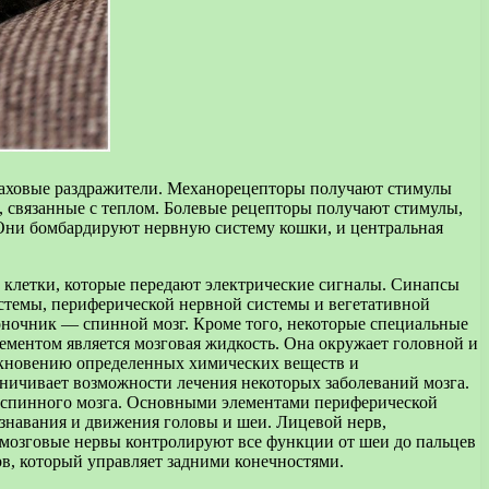
паховые раздражители. Механорецепторы получают стимулы
 связанные с теплом. Болевые рецепторы получают стимулы,
Они бомбардируют нервную систему кошки, и центральная
 клетки, которые передают электрические сигналы. Синапсы
истемы, периферической нервной системы и вегетативной
воночник — спинной мозг. Кроме того, некоторые специальные
ментом является мозговая жидкость. Она окружает головной и
оникновению определенных химических веществ и
раничивает возможности лечения некоторых заболеваний мозга.
 и спинного мозга. Основными элементами периферической
ознавания и движения головы и шеи. Лицевой нерв,
мозговые нервы контролируют все функции от шеи до пальцев
в, который управляет задними конечностями.