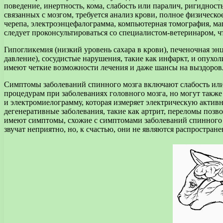
поведение, инертность, кома, слабость или паралич, ригиднос
связанных с мозгом, требуется анализ крови, полное физическо
черепа, электроэнцефалограмма, компьютерная томография, м
следует проконсультироваться со специалистом-ветеринаром, ч
Гипогликемия (низкий уровень сахара в крови), печеночная эн
давление), сосудистые нарушения, такие как инфаркт, и опухо
имеют четкие возможности лечения и даже шансы на выздоровл
Симптомы заболеваний спинного мозга включают слабость или
процедурам при заболеваниях головного мозга, но могут такж
и электромиелограмму, которая измеряет электрическую акти
дегенеративные заболевания, такие как артрит, переломы позв
имеют симптомы, схожие с симптомами заболеваний спинного
звучат неприятно, но, к счастью, они не являются распростра