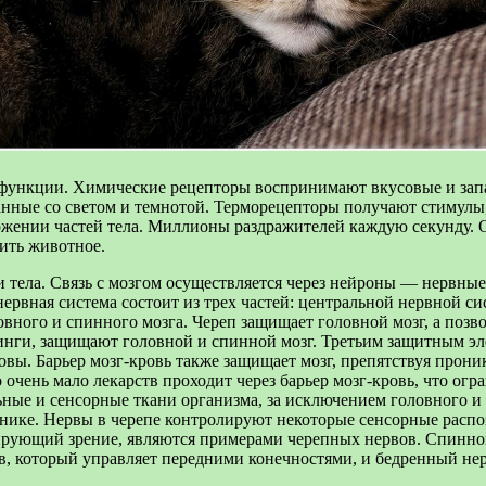
х функции. Химические рецепторы воспринимают вкусовые и за
нные со светом и темнотой. Терморецепторы получают стимулы,
жении частей тела. Миллионы раздражителей каждую секунду. 
тить животное.
 тела. Связь с мозгом осуществляется через нейроны — нервные
ервная система состоит из трех частей: центральной нервной с
овного и спинного мозга. Череп защищает головной мозг, а поз
нги, защищают головной и спинной мозг. Третьим защитным эле
оловы. Барьер мозг-кровь также защищает мозг, препятствуя пр
 очень мало лекарств проходит через барьер мозг-кровь, что ог
льные и сенсорные ткани организма, за исключением головного
чнике. Нервы в черепе контролируют некоторые сенсорные расп
ирующий зрение, являются примерами черепных нервов. Спинно
, который управляет передними конечностями, и бедренный нер