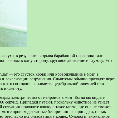
ого уха, в результате разрыва барабанной перепонки или
он головы в одну сторону, круговое движение и глухоту. Эти
ульт — это сгусток крови или кровоизлияние в мозг, в
ера и локализации разрушения. Симптомы обычно проходят через
ошек это состояние называется церебральной ишемией или
ь и слепоту.
ряд электричества от нейронов в мозг. Когда вы видите
и 60 секунд. Припадки пугают, поскольку животное не узнает
й ситуации положите кошку в такое место, где она не сможет
м мозге происходят частые беспричинные припадки, не так
жет безопасно использоваться у кошек. Судороги, аномальное