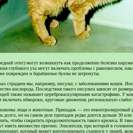
редний отит) могут возникнуть как продолжение болезни наружн
ия глубокого уха могут включать проблемы с равновесием, накл
не поврежден и барабанные буллы не затронуты.
ых страдаем мы, например, инсульт, с заболеваниями кошек. Инс
чество кислорода. Последствия такого инсульта зависят от разм
у людей также называют цереброваскулярными катастрофами. У к
т включать обмороки, круговые движения, региональную слабост
знакомы люди и животные. Припадок — это неконтролируемый раз
нь долго, но на самом деле припадок редко длится дольше 30 ил
лать, чтобы сократить продолжительность такого кризиса. В тако
могут иметь множество причин. Эпилепсия, при которой в головно
, препарат, который может контролировать судороги у людей, мо