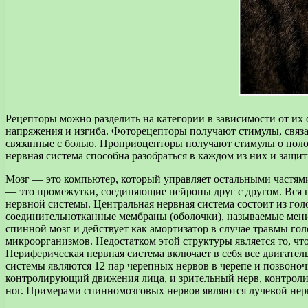
Рецепторы можно разделить на категории в зависимости от и
напряжения и изгиба. Фоторецепторы получают стимулы, связа
связанные с болью. Проприоцепторы получают стимулы о поло
нервная система способна разобраться в каждом из них и защи
Мозг — это компьютер, который управляет остальными частями
— это промежутки, соединяющие нейроны друг с другом. Вся н
нервной системы. Центральная нервная система состоит из гол
соединительнотканные мембраны (оболочки), называемые мени
спинной мозг и действует как амортизатор в случае травмы г
микроорганизмов. Недостатком этой структуры является то, что
Периферическая нервная система включает в себя все двигате
системы являются 12 пар черепных нервов в черепе и позвоно
контролирующий движения лица, и зрительный нерв, контрол
ног. Примерами спинномозговых нервов являются лучевой нерв