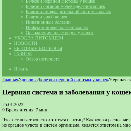
Болезни нервной системы у кошек
Болезни органов мочевыделения кошек
Болезни пищеварительной системы кошек
Болезни ушей кошек
Инвазионные болезни
Инфекционные болезни кошек
Осложнения после родов у кошек
УХОД ЗА ПИТОМЦЕМ
НОВОСТИ
БЫТОВЫЕ ВОПРОСЫ
РАЗНОЕ
Обзор интернете
Искать
Главная
/
Здоровье
/
Болезни нервной системы у кошек
/
Нервная с
Нервная система и заболевания у коше
25.01.2022
0
Время чтения: 7 мин.
Что заставляет кошек охотиться на птиц? Как кошка распознае
из органов чувств и систем организма, является ответом на мн