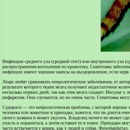
Инфекции среднего уха (средний отит) или внутреннего уха (с
распространения воспаления по кровотоку. Симптомы заболеван
инфекции имеют хорошие шансы на выздоровление, если нерв 
Люди любят сравнивать неврологические заболевания, от котор
результате которого ткани мозга получают недостаточное коли
несколько первых дней, так как отек мозга спадает. Инсульт 
инфарктом. Они случаются, но не очень часто. Симптомы могу
Судороги — это неврологическая проблема, с которой хорошо 
человека или животное в припадке, кажется, что он длится оче
своего хозяина и может укусить. Владелец ничего не может сде
упасть и пораниться, а затем оставьте ее в покое. Припадки 
часто встречается у кошек, как у людей и собак. Фенобарбитал