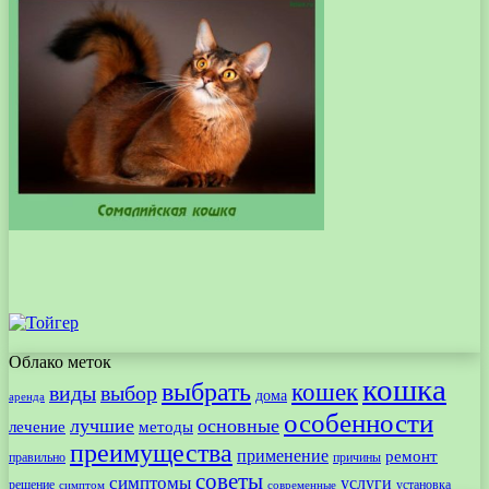
Облако меток
кошка
выбрать
кошек
виды
выбор
дома
аренда
особенности
лучшие
основные
лечение
методы
преимущества
применение
ремонт
правильно
причины
советы
симптомы
услуги
решение
установка
современные
симптом