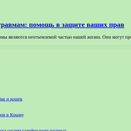
равмам: помощь в защите ваших прав
вмы являются неотъемлемой частью нашей жизни. Они могут пр
бак и кошек
мов в Крыму
ажа систем газификации частных…