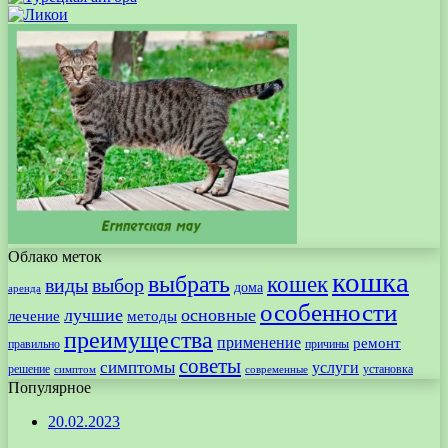
Облако меток
кошка
выбрать
кошек
виды
выбор
дома
аренда
особенности
лучшие
основные
лечение
методы
преимущества
применение
ремонт
правильно
причины
советы
симптомы
услуги
решение
установка
современные
симптом
Популярное
20.02.2023