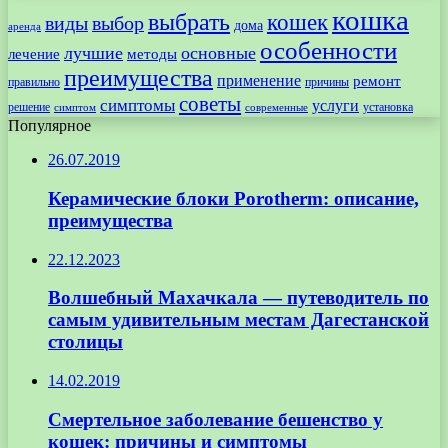
кошка
выбрать
кошек
виды
выбор
дома
аренда
особенности
лучшие
основные
лечение
методы
преимущества
применение
ремонт
правильно
причины
советы
симптомы
услуги
решение
установка
современные
симптом
Популярное
26.07.2019
Керамические блоки Porotherm: описание,
преимущества
22.12.2023
Волшебный Махачкала — путеводитель по
самым удивительным местам Дагестанской
столицы
14.02.2019
Смертельное заболевание бешенство у
кошек: причины и симптомы