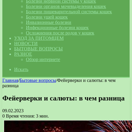
Болезни нервной системы у кошек
Болезни органов мочевыделения кошек
Болезни пищеварительной системы кошек
Болезни ушей кошек
Инвазионные болезни
Инфекционные болезни кошек
Осложнения после родов у кошек
УХОД ЗА ПИТОМЦЕМ
НОВОСТИ
БЫТОВЫЕ ВОПРОСЫ
РАЗНОЕ
Обзор интернете
Искать
Главная
/
Бытовые вопросы
/
Фейерверки и салюты: в чем
разница
Фейерверки и салюты: в чем разница
09.02.2023
0
Время чтения: 3 мин.