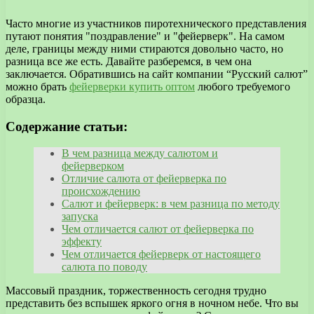
Часто многие из участников пиротехнического представления
путают понятия "поздравление" и "фейерверк". На самом
деле, границы между ними стираются довольно часто, но
разница все же есть. Давайте разберемся, в чем она
заключается. Обратившись на сайт компании “Русский салют”
можно брать
фейерверки купить оптом
любого требуемого
образца.
Содержание статьи:
В чем разница между салютом и
фейерверком
Отличие салюта от фейерверка по
происхождению
Салют и фейерверк: в чем разница по методу
запуска
Чем отличается салют от фейерверка по
эффекту
Чем отличается фейерверк от настоящего
салюта по поводу
Массовый праздник, торжественность сегодня трудно
представить без вспышек яркого огня в ночном небе. Что вы