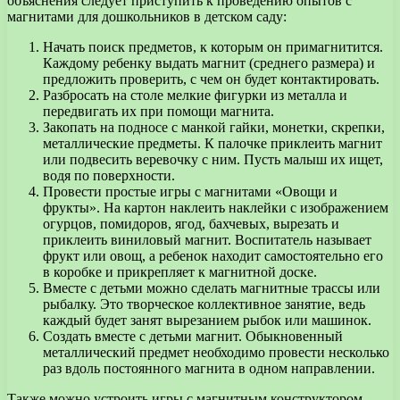
объяснения следует приступить к проведению опытов с
магнитами для дошкольников в детском саду:
Начать поиск предметов, к которым он примагнитится.
Каждому ребенку выдать магнит (среднего размера) и
предложить проверить, с чем он будет контактировать.
Разбросать на столе мелкие фигурки из металла и
передвигать их при помощи магнита.
Закопать на подносе с манкой гайки, монетки, скрепки,
металлические предметы. К палочке приклеить магнит
или подвесить веревочку с ним. Пусть малыш их ищет,
водя по поверхности.
Провести простые игры с магнитами «Овощи и
фрукты». На картон наклеить наклейки с изображением
огурцов, помидоров, ягод, бахчевых, вырезать и
приклеить виниловый магнит. Воспитатель называет
фрукт или овощ, а ребенок находит самостоятельно его
в коробке и прикрепляет к магнитной доске.
Вместе с детьми можно сделать магнитные трассы или
рыбалку. Это творческое коллективное занятие, ведь
каждый будет занят вырезанием рыбок или машинок.
Создать вместе с детьми магнит. Обыкновенный
металлический предмет необходимо провести несколько
раз вдоль постоянного магнита в одном направлении.
Также можно устроить игры с магнитным конструктором,