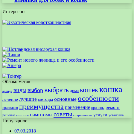
Интересно
Облако меток
кошка
выбрать
кошек
виды
выбор
дома
аренда
особенности
лучшие
основные
лечение
методы
преимущества
применение
ремонт
правильно
причины
советы
симптомы
услуги
решение
установка
современные
симптом
Популярное
07.03.2018