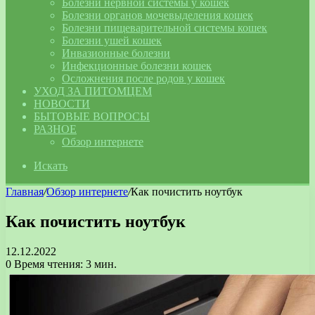
Болезни нервной системы у кошек
Болезни органов мочевыделения кошек
Болезни пищеварительной системы кошек
Болезни ушей кошек
Инвазионные болезни
Инфекционные болезни кошек
Осложнения после родов у кошек
УХОД ЗА ПИТОМЦЕМ
НОВОСТИ
БЫТОВЫЕ ВОПРОСЫ
РАЗНОЕ
Обзор интернете
Искать
Главная
/
Обзор интернете
/
Как почистить ноутбук
Как почистить ноутбук
12.12.2022
0
Время чтения: 3 мин.