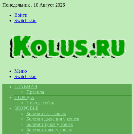
Понедельник , 10 Август 2026
Войти
Switch skin
Меню
Switch skin
ГЛАВНАЯ
Правила
ПОРОДА
Порода собак
ЗДОРОВЬЕ
Болезни глаз кошек
Болезни дыхания у кошек
Болезни зубов у кошек
Болезни кожи у кошек