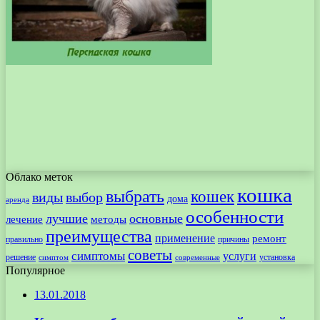
Облако меток
кошка
выбрать
кошек
виды
выбор
дома
аренда
особенности
лучшие
основные
лечение
методы
преимущества
применение
ремонт
правильно
причины
советы
симптомы
услуги
решение
установка
современные
симптом
Популярное
13.01.2018