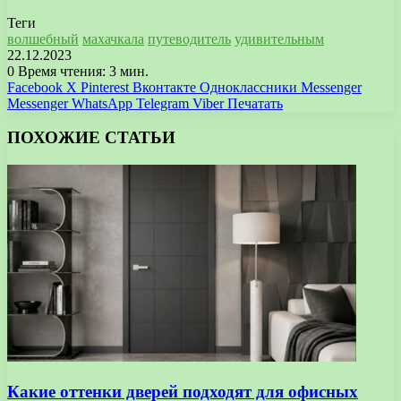
Теги
волшебный
махачкала
путеводитель
удивительным
22.12.2023
0
Время чтения: 3 мин.
Facebook
X
Pinterest
Вконтакте
Одноклассники
Messenger
Messenger
WhatsApp
Telegram
Viber
Печатать
ПОХОЖИЕ СТАТЬИ
Какие оттенки дверей подходят для офисных