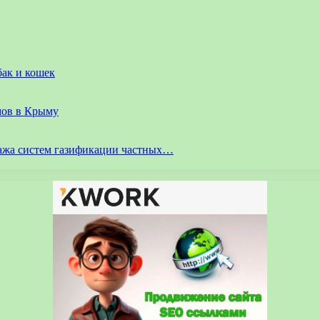
бак и кошек
мов в Крыму
ажа систем газификации частных…