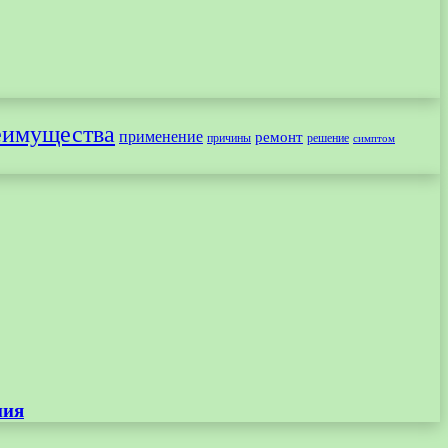
еимущества
применение
ремонт
причины
решение
симптом
ния