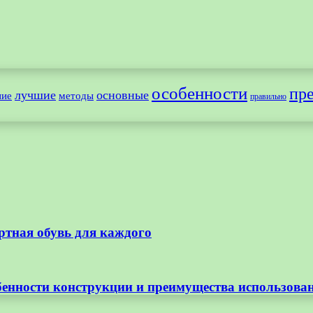
особенности
пр
лучшие
основные
ние
методы
правильно
ртная обувь для каждого
бенности конструкции и преимущества использова