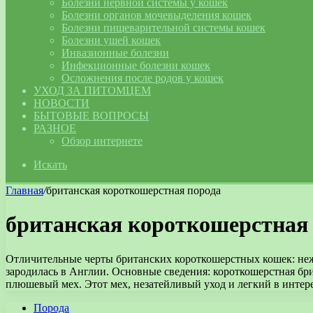
Болезни нервной системы у кошек
Болезни органов мочевыделения кошек
Болезни пищеварительной системы кошек
Болезни ушей кошек
Инвазионные болезни
Инфекционные болезни кошек
Осложнения после родов у кошек
УХОД ЗА ПИТОМЦЕМ
НОВОСТИ
БЫТОВЫЕ ВОПРОСЫ
РАЗНОЕ
Обзор интернете
Искать
Главная
/
британская короткошерстная порода
британская короткошерстная
Отличительные черты британских короткошерстных кошек: неж
зародилась в Англии. Основные сведения: короткошерстная бри
плюшевый мех. Этот мех, незатейливый уход и легкий в интер
Порода