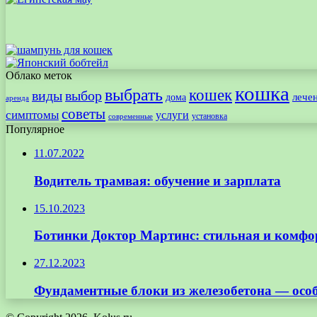
Облако меток
кошка
выбрать
кошек
виды
выбор
лече
дома
аренда
советы
симптомы
услуги
установка
современные
Популярное
11.07.2022
Водитель трамвая: обучение и зарплата
15.10.2023
Ботинки Доктор Мартинс: стильная и комфо
27.12.2023
Фундаментные блоки из железобетона — осо