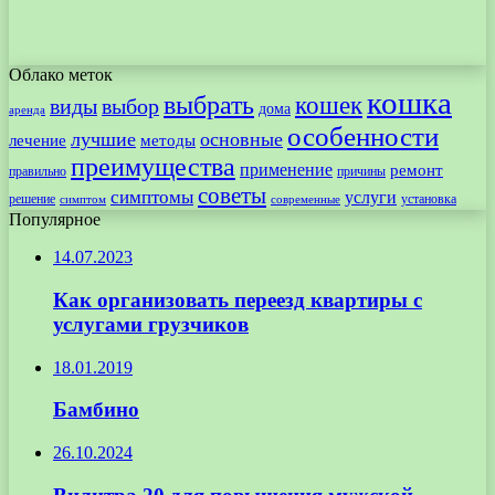
Облако меток
кошка
выбрать
кошек
виды
выбор
дома
аренда
особенности
лучшие
основные
лечение
методы
преимущества
применение
ремонт
правильно
причины
советы
симптомы
услуги
решение
установка
современные
симптом
Популярное
14.07.2023
Как организовать переезд квартиры с
услугами грузчиков
18.01.2019
Бамбино
26.10.2024