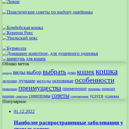
Облако меток
кошка
выбрать
кошек
виды
выбор
дома
аренда
особенности
лучшие
основные
лечение
методы
преимущества
применение
ремонт
правильно
причины
советы
симптомы
услуги
решение
установка
современные
симптом
Популярное
01.12.2022
Наиболее распространенные заболевания у
старых кошек