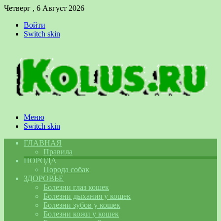
Четверг , 6 Август 2026
Войти
Switch skin
Меню
Switch skin
ГЛАВНАЯ
Правила
ПОРОДА
Порода собак
ЗДОРОВЬЕ
Болезни глаз кошек
Болезни дыхания у кошек
Болезни зубов у кошек
Болезни кожи у кошек