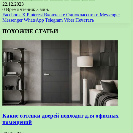
22.12.2023
0
Время чтения: 3 мин.
Facebook
X
Pinterest
Вконтакте
Одноклассники
Messenger
Messenger
WhatsApp
Telegram
Viber
Печатать
ПОХОЖИЕ СТАТЬИ
Какие оттенки дверей подходят для офисных
помещений