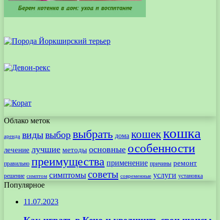
Облако меток
кошка
выбрать
кошек
виды
выбор
дома
аренда
особенности
лучшие
основные
лечение
методы
преимущества
применение
ремонт
правильно
причины
советы
симптомы
услуги
решение
установка
современные
симптом
Популярное
11.07.2023