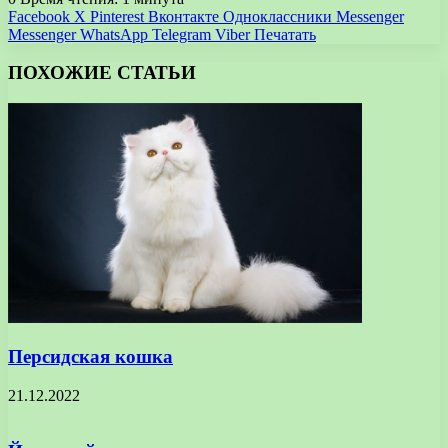
Facebook
X
Pinterest
Вконтакте
Одноклассники
Messenger
Messenger
WhatsApp
Telegram
Viber
Печатать
ПОХОЖИЕ СТАТЬИ
Персидская кошка
21.12.2022