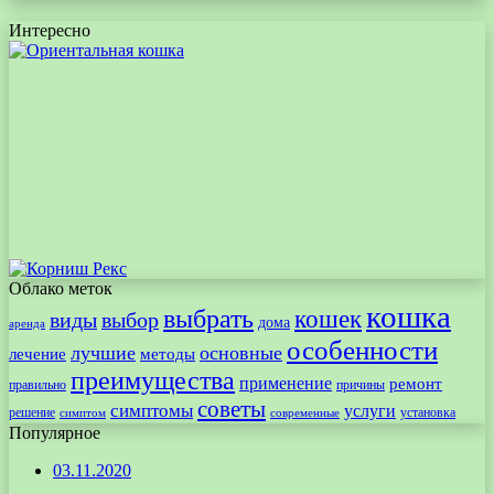
Интересно
Облако меток
кошка
выбрать
кошек
виды
выбор
дома
аренда
особенности
лучшие
основные
лечение
методы
преимущества
применение
ремонт
правильно
причины
советы
симптомы
услуги
решение
установка
современные
симптом
Популярное
03.11.2020