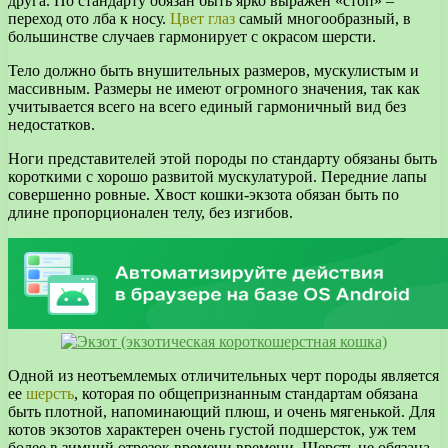
друга. По стандарту обязан быть ярко выражен «стоп» –
переход ото лба к носу.
Цвет глаз
самый многообразный, в
большинстве случаев гармонирует с окрасом шерсти.
Тело должно быть внушительных размеров, мускулистым и
массивным. Размеры не имеют огромного значения, так как
учитывается всего на всего единый гармоничный вид без
недостатков.
Ноги представителей этой породы по стандарту обязаны быть
короткими с хорошо развитой мускулатурой. Передние лапы
совершенно ровные. Хвост кошки-экзота обязан быть по
длине пропорционален телу, без изгибов.
Одной из неотъемлемых отличительных черт породы является
ее
шерсть
, которая по общепризнанным стандартам обязана
быть плотной, напоминающий плюш, и очень мягенькой. Для
котов экзотов характерен очень густой подшерсток, уж тем
более в зимний отрезок времени времени. Шерсть не обязана