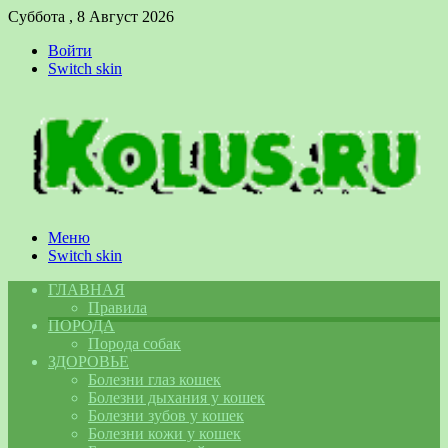
Суббота , 8 Август 2026
Войти
Switch skin
Меню
Switch skin
ГЛАВНАЯ
Правила
ПОРОДА
Порода собак
ЗДОРОВЬЕ
Болезни глаз кошек
Болезни дыхания у кошек
Болезни зубов у кошек
Болезни кожи у кошек