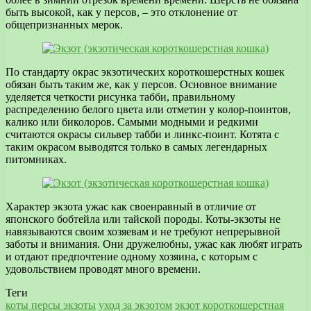
быть высокой, как у персов, – это отклонение от
общепризнанных мерок.
По стандарту окрас экзотических короткошерстных кошек
обязан быть таким же, как у персов. Основное внимание
уделяется четкости рисунка табби, правильному
распределению белого цвета или отметин у колор-поинтов,
калико или биколоров. Самыми модными и редкими
считаются окрасы сильвер табби и линкс-поинт. Котята с
таким окрасом выводятся только в самых легендарных
питомниках.
Характер экзота ужас как своенравный в отличие от
японского бобтейла или тайской породы. Коты-экзоты не
навязываются своим хозяевам и не требуют непрерывной
заботы и внимания. Они дружелюбны, ужас как любят играть
и отдают предпочтение одному хозяина, с которым с
удовольствием проводят много времени.
Теги
коты персы экзоты
уход за экзотом
экзот короткошерстная