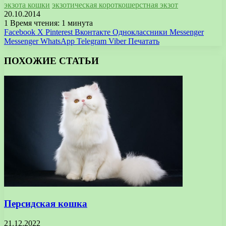
экзота кошки
экзотическая короткошерстная экзот
20.10.2014
1
Время чтения: 1 минута
Facebook
X
Pinterest
Вконтакте
Одноклассники
Messenger
Messenger
WhatsApp
Telegram
Viber
Печатать
ПОХОЖИЕ СТАТЬИ
Персидская кошка
21.12.2022