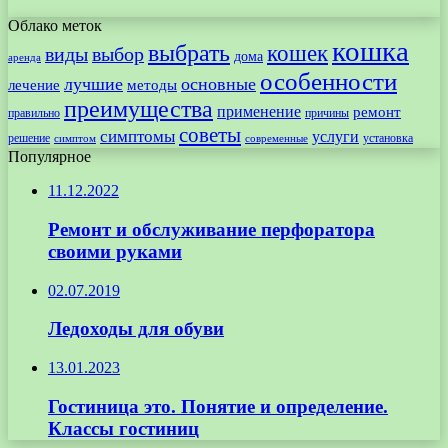
Облако меток
кошка
выбрать
кошек
виды
выбор
дома
аренда
особенности
лучшие
основные
лечение
методы
преимущества
применение
ремонт
правильно
причины
советы
симптомы
услуги
решение
установка
современные
симптом
Популярное
11.12.2022
Ремонт и обслуживание перфоратора
своими руками
02.07.2019
Ледоходы для обуви
13.01.2023
Гостиница это. Понятие и определение.
Классы гостиниц