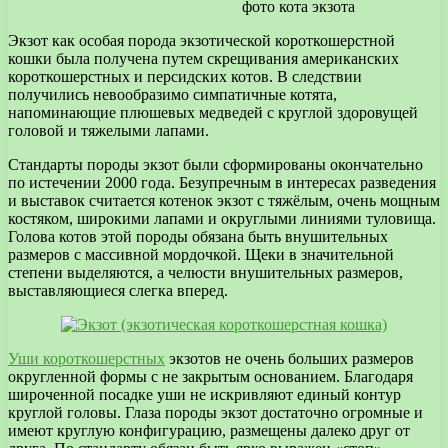
фото кота экзота
Экзот как особая порода экзотической короткошерстной
кошки была получена путем скрещивания американских
короткошерстных и персидских котов. В следствии
получились невообразимо симпатичные котята,
напоминающие плюшевых медведей с круглой здоровущей
головой и тяжелыми лапами.
Стандарты породы экзот были сформированы окончательно
по истечении 2000 года. Безупречным в интересах разведения
и выставок считается котенок экзот с тяжёлым, очень мощным
костяком, широкими лапами и округлыми линиями туловища.
Голова котов этой породы обязана быть внушительных
размеров с массивной мордочкой. Щеки в значительной
степени выделяются, а челюсти внушительных размеров,
выставляющиеся слегка вперед.
Уши короткошерстных
экзотов не очень больших размеров
округленной формы с не закрытым основанием. Благодаря
широченной посадке уши не искривляют единый контур
круглой головы. Глаза породы экзот достаточно огромные и
имеют круглую конфигурацию, размещены далеко друг от