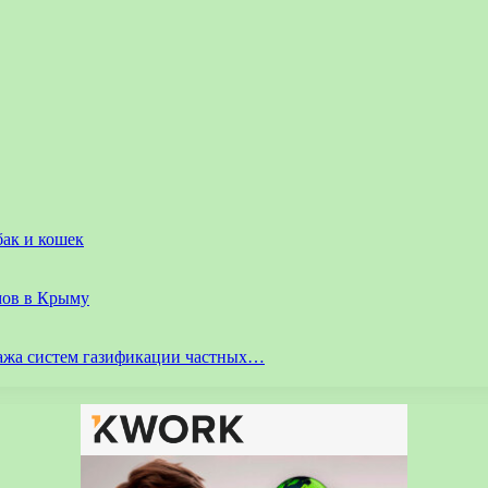
бак и кошек
мов в Крыму
ажа систем газификации частных…