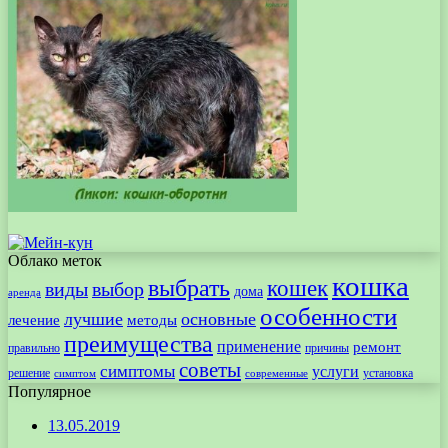
Облако меток
кошка
выбрать
кошек
виды
выбор
дома
аренда
особенности
лучшие
основные
лечение
методы
преимущества
применение
ремонт
правильно
причины
советы
симптомы
услуги
решение
установка
современные
симптом
Популярное
13.05.2019