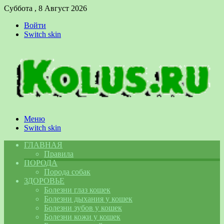
Суббота , 8 Август 2026
Войти
Switch skin
Меню
Switch skin
ГЛАВНАЯ
Правила
ПОРОДА
Порода собак
ЗДОРОВЬЕ
Болезни глаз кошек
Болезни дыхания у кошек
Болезни зубов у кошек
Болезни кожи у кошек