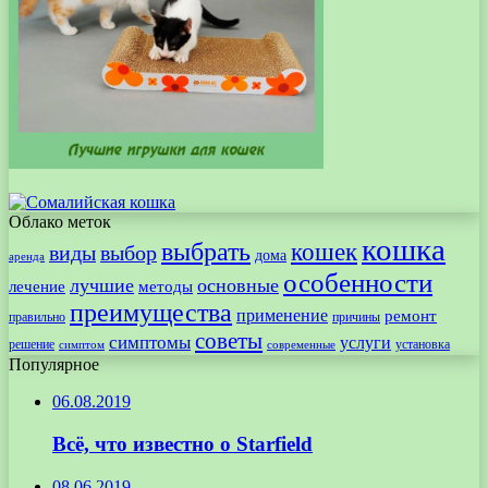
Облако меток
кошка
выбрать
кошек
виды
выбор
дома
аренда
особенности
лучшие
основные
лечение
методы
преимущества
применение
ремонт
правильно
причины
советы
симптомы
услуги
решение
установка
современные
симптом
Популярное
06.08.2019
Всё, что известно о Starfield
08.06.2019