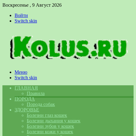
Воскресенье , 9 Август 2026
Войти
Switch skin
Меню
Switch skin
ГЛАВНАЯ
Правила
ПОРОДА
Порода собак
ЗДОРОВЬЕ
Болезни глаз кошек
Болезни дыхания у кошек
Болезни зубов у кошек
Болезни кожи у кошек