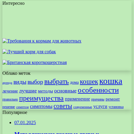
Интересно
Облако меток
кошка
выбрать
кошек
виды
выбор
дома
аренда
особенности
лучшие
основные
лечение
методы
преимущества
применение
ремонт
правильно
причины
советы
симптомы
услуги
решение
установка
современные
симптом
Популярное
07.01.2025