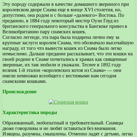
Эту породу содержали в качестве домашнего звериного при
королевском дворе Сиама еще в конце XVI столетия, но,
допустимо, она родом и с больше «далекого» Востока. По
преданию, в 1884 году некоторый мистер Оуэн Гоуд из
британского генерального консульства в Бангкоке привез в
Великобританию пару сиамских кошек.
Согласно легенде, эта пара была подарена лично ему за
крупные заслуги королем Сиама, что обозначало высочайшую
награду, от того что вывести кошек из Сиама было легко
немыслимо. Дальше предание рассказывает, что эти кошки на
своей родине в Сиаме почитались в храмах как священные
звериные, их там любили и уважали. Теснее в 1892 году
возник 1-й эталон «королевских котов из Сиама» — они
имели немножко всеобщего с вестимыми нам сегодня
сиамскими кошками.
Происхождение
Характеристика породы
Образованный, любопытный и требовательный. Сиамцы
дюже говорливы и не любят оставаться без внимания.
Изящны, разумны, смышлены. Отменно ладят с детьми, легко