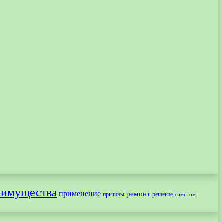
еимущества
применение
ремонт
причины
решение
симптом