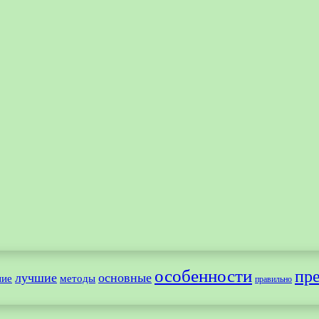
особенности
пр
лучшие
основные
ние
методы
правильно