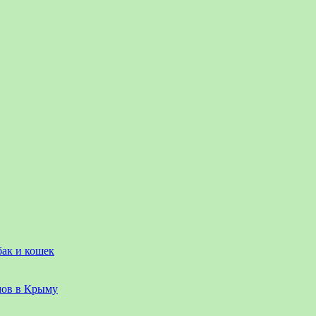
бак и кошек
мов в Крыму