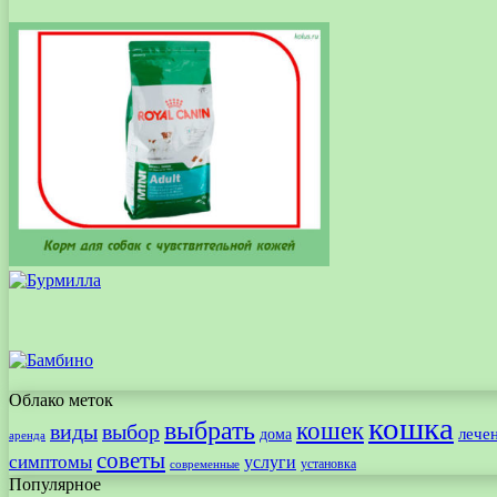
Облако меток
кошка
выбрать
кошек
виды
выбор
лече
дома
аренда
советы
симптомы
услуги
установка
современные
Популярное