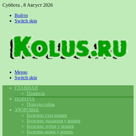
Суббота , 8 Август 2026
Войти
Switch skin
Меню
Switch skin
ГЛАВНАЯ
Правила
ПОРОДА
Порода собак
ЗДОРОВЬЕ
Болезни глаз кошек
Болезни дыхания у кошек
Болезни зубов у кошек
Болезни кожи у кошек