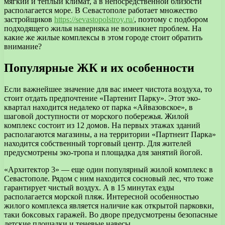
мягкий и теплый климат, а в непосредственной близости
располагается море. В Севастополе работает множество
застройщиков
https://sevastopolstroy.ru/
, поэтому с подбором
подходящего жилья наверняка не возникнет проблем. На
какие же жилые комплексы в этом городе стоит обратить
внимание?
Популярные ЖК и их особенности
Если важнейшее значение для вас имеет чистота воздуха, то
стоит отдать предпочтение «Партенит Парку». Этот эко-
квартал находится недалеко от парка «Айвазовское», в
шаговой доступности от морского побережья. Жилой
комплекс состоит из 12 домов. На первых этажах зданий
располагаются магазины, а на территории «Партнеит Парка»
находится собственный торговый центр. Для жителей
предусмотрены эко-тропа и площадка для занятий йогой.
«Архитектор 3» — еще один популярный жилой комплекс в
Севастополе. Рядом с ним находится сосновый лес, что тоже
гарантирует чистый воздух. А в 15 минутах езды
располагается морской пляж. Интересной особенностью
жилого комплекса является наличие как открытой парковки,
таки боксовых гаражей. Во дворе предусмотрены безопасные
детские площадки и теневые навесы.