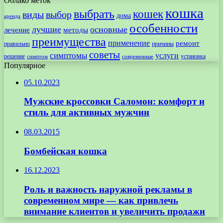
Облако меток
кошка
выбрать
кошек
виды
выбор
дома
аренда
особенности
лучшие
основные
лечение
методы
преимущества
применение
ремонт
правильно
причины
советы
симптомы
услуги
решение
установка
современные
симптом
Популярное
05.10.2023
Мужские кроссовки Саломон: комфорт и
стиль для активных мужчин
08.03.2015
Бомбейская кошка
16.12.2023
Роль и важность наружной рекламы в
современном мире — как привлечь
внимание клиентов и увеличить продажи