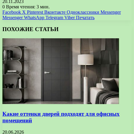
20.11.2023
0
Время чтения: 3 мин.
Facebook
X
Pinterest
Вконтакте
Одноклассники
Messenger
Messenger
WhatsApp
Telegram
Viber
Печатать
ПОХОЖИЕ СТАТЬИ
Какие оттенки дверей подходят для офисных
помещений
20.06.2026