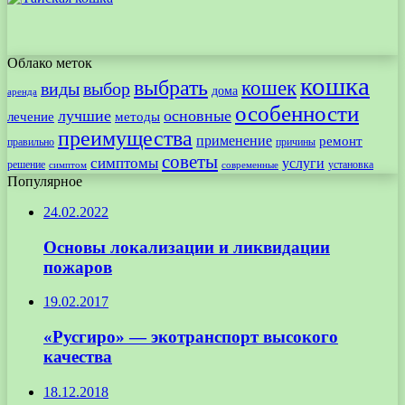
Облако меток
кошка
выбрать
кошек
виды
выбор
дома
аренда
особенности
лучшие
основные
лечение
методы
преимущества
применение
ремонт
правильно
причины
советы
симптомы
услуги
решение
установка
современные
симптом
Популярное
24.02.2022
Основы локализации и ликвидации
пожаров
19.02.2017
«Русгиро» — экотранспорт высокого
качества
18.12.2018