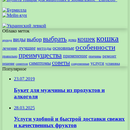
Облако меток
кошка
выбрать
кошек
виды
выбор
дома
аренда
особенности
лучшие
основные
лечение
методы
преимущества
применение
ремонт
правильно
причины
советы
симптомы
услуги
решение
установка
современные
симптом
Популярное
23.07.2019
Букет для мужчины из продуктов и
алкоголя
28.03.2025
Услуги удобной и быстрой доставки свежих
и качественных фруктов