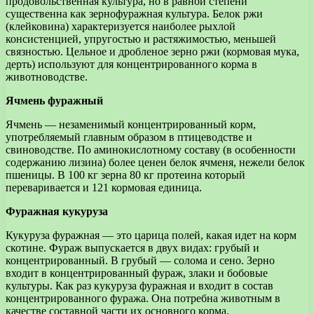
продовольственная культура, но в равной степени
существенна как зернофуражная культура. Белок ржи
(клейковина) характеризуется наиболее рыхлой
консистенцией, упругостью и растяжимостью, меньшей
связностью. Цельное и дробленое зерно ржи (кормовая мука,
дерть) используют для концентрированного корма в
животноводстве.
Ячмень фуражный
Ячмень — незаменимый концентрированный корм,
употребляемый главным образом в птицеводстве и
свиноводстве. По аминокислотному составу (в особенности
содержанию лизина) более ценен белок ячменя, нежели белок
пшеницы. В 100 кг зерна 80 кг протеина который
переваривается и 121 кормовая единица.
Фуражная кукуруза
Кукуруза фуражная — это царица полей, какая идет на корм
скотине. Фураж выпускается в двух видах: грубый и
концентрированный. В грубый — солома и сено. Зерно
входит в концентрированный фураж, злаки и бобовые
культуры. Как раз кукуруза фуражная и входит в состав
концентрированного фуража. Она потребна животным в
качестве составной части их основного корма.