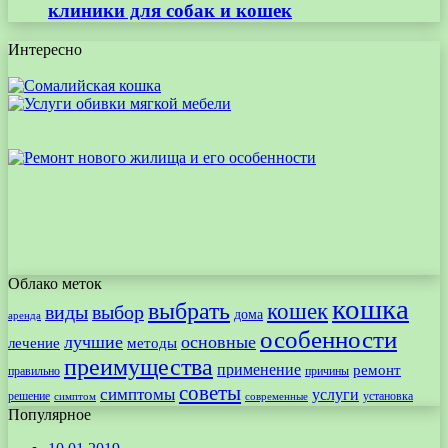
клиники для собак и кошек
Интересно
Облако меток
кошка
выбрать
кошек
виды
выбор
дома
аренда
особенности
лучшие
основные
лечение
методы
преимущества
применение
ремонт
правильно
причины
советы
симптомы
услуги
решение
установка
современные
симптом
Популярное