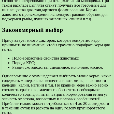
Особо это востребовано при откармливании молодняка. При
таком раскладе цыплята станут получать все требуемые для
них вещества для стандартного формирования. Корма
животного происхождения используют равным образом для
подкормки рыбы, пушных животных, свиней и т.д.
Закономерный выбор
Присутствует много факторов, которые конкретно надо
принимать во внимание, чтобы грамотно подобрать корм для
скота:
Поло-возрастные свойства животных;
Порода КРС;
Раздел скотоводства: смешанное, молочное, мясное.
Одновременно с этим надлежит выбирать этакие корма, какие
содержать минеральные вещества и витамины, в частности
кальций, калий, магний и т.д. По крайней мере важно верно
составить график кормления и обеспечить необходимое
количество воды для питья. Затраты нормирования ее могут
зависеть от сезона, возрастных и половых особенностей.
Приблизительно может потребоваться от 4 до 20 л. жидкости
в течении суток из расчета на одну голову крупнорогатого
скота.