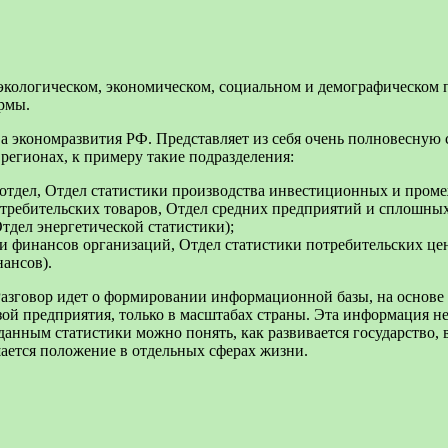
 экологическом, экономическом, социальном и демографическом
рмы.
ва экономразвития РФ. Представляет из себя очень полновесную 
 регионах, к примеру такие подразделения:
тдел, Отдел статистики производства инвестиционных и проме
отребительских товаров, Отдел средних предприятий и сплошны
тдел энергетической статистики);
и финансов организаций, Отдел статистики потребительских цен
ансов).
 Разговор идет о формировании информационной базы, на основ
ой предприятия, только в масштабах страны. Эта информация н
нным статистики можно понять, как развивается государство, в 
шается положение в отдельных сферах жизни.