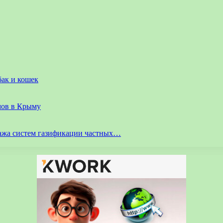
бак и кошек
мов в Крыму
ажа систем газификации частных…