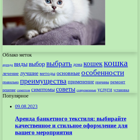
Облако меток
кошка
выбрать
кошек
виды
выбор
дома
аренда
особенности
лучшие
основные
лечение
методы
преимущества
применение
ремонт
правильно
причины
советы
симптомы
услуги
решение
установка
современные
симптом
Популярное
09.08.2023
Аренда банкетного текстиля: выбирайте
качественное и стильное оформление для
вашего мероприятия