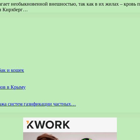
агает необыкновенной внешностью, так как в их жилах – кровь 
он Кирхберг…
бак и кошек
мов в Крыму
ажа систем газификации частных…