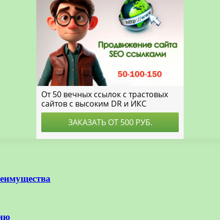
реимущества
нию