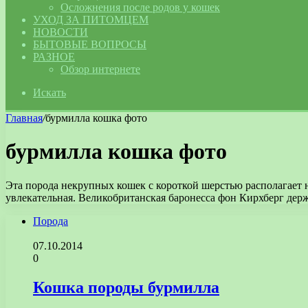
Осложнения после родов у кошек
УХОД ЗА ПИТОМЦЕМ
НОВОСТИ
БЫТОВЫЕ ВОПРОСЫ
РАЗНОЕ
Обзор интернете
Искать
Главная
/
бурмилла кошка фото
бурмилла кошка фото
Эта порода некрупных кошек с короткой шерстью располагает 
увлекательная. Великобританская баронесса фон Кирхберг держ
Порода
07.10.2014
0
Кошка породы бурмилла