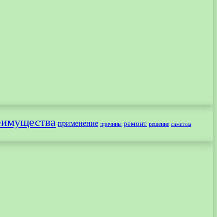
еимущества
применение
ремонт
причины
решение
симптом