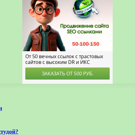
н
студой?