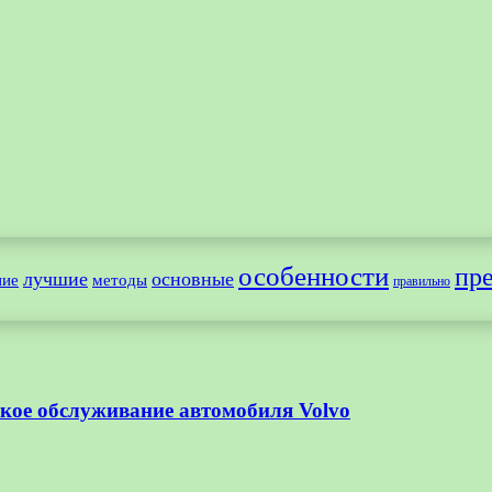
особенности
пр
лучшие
основные
ние
методы
правильно
кое обслуживание автомобиля Volvo