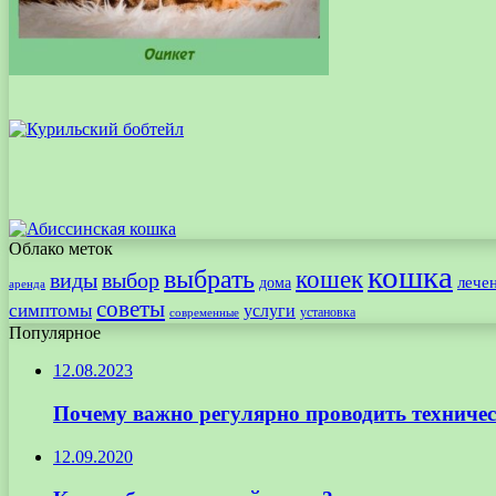
Облако меток
кошка
выбрать
кошек
виды
выбор
лече
дома
аренда
советы
симптомы
услуги
установка
современные
Популярное
12.08.2023
Почему важно регулярно проводить техничес
12.09.2020