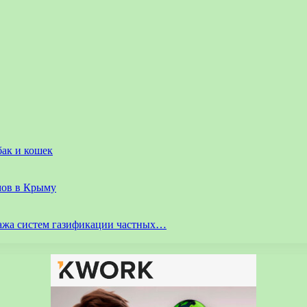
бак и кошек
мов в Крыму
ажа систем газификации частных…