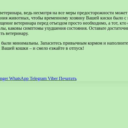
 ветеринара, ведь несмотря на все меры предосторожности може
жания животных, чтобы временному хозяину Вашей киски было с 
щение ветеринара перед отъездом просто необходимо, а тот, кт
уколы, каковы симптомы ухудшения состояния. Оставьте достаточ
ть ветеринару.
о были минимальны. Запаситесь привычным кормом и наполнител
Вашей кошки – и смело езжайте в отпуск!
nger
WhatsApp
Telegram
Viber
Печатать