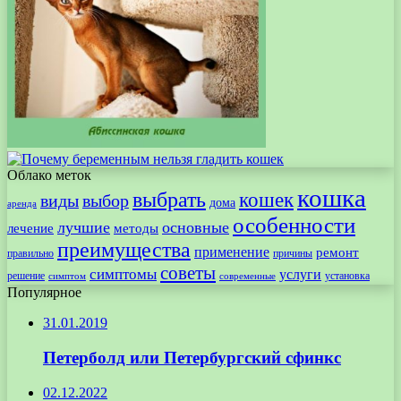
Облако меток
кошка
выбрать
кошек
виды
выбор
дома
аренда
особенности
лучшие
основные
лечение
методы
преимущества
применение
ремонт
правильно
причины
советы
симптомы
услуги
решение
установка
современные
симптом
Популярное
31.01.2019
Петерболд или Петербургский сфинкс
02.12.2022