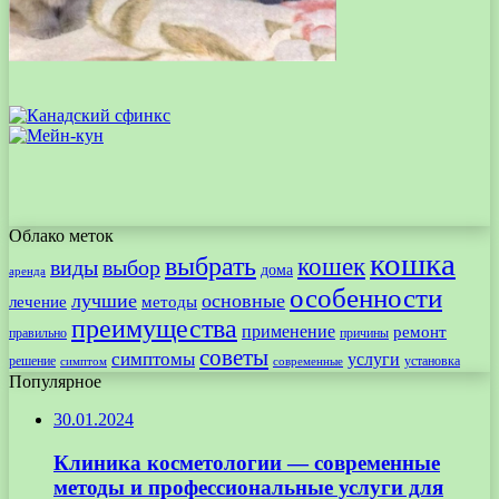
Облако меток
кошка
выбрать
кошек
виды
выбор
дома
аренда
особенности
лучшие
основные
лечение
методы
преимущества
применение
ремонт
правильно
причины
советы
симптомы
услуги
решение
установка
современные
симптом
Популярное
30.01.2024
Клиника косметологии — современные
методы и профессиональные услуги для