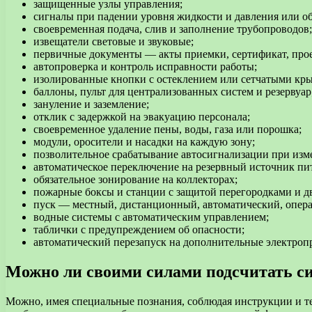
защищенные узлы управления;
сигналы при падении уровня жидкости и давления или о
своевременная подача, слив и заполнение трубопроводов;
извещатели световые и звуковые;
первичные документы — акты приемки, сертификат, прое
автопроверка и контроль исправности работы;
изолированные кнопки с остеклением или сетчатыми кр
баллоны, пульт для централизованных систем и резервуар
зануление и заземление;
отклик с задержкой на эвакуацию персонала;
своевременное удаление пены, воды, газа или порошка;
модули, оросители и насадки на каждую зону;
позволительное срабатывание автосигнализации при изм
автоматическое переключение на резервный источник пи
обязательное зонирование на коллекторах;
пожарные боксы и станции с защитой перегородками и д
пуск — местный, дистанционный, автоматический, опера
водные системы с автоматическим управлением;
таблички с предупреждением об опасности;
автоматический перезапуск на дополнительные электро
Можно ли своими силами подсчитать с
Можно, имея специальные познания, соблюдая инструкции и те