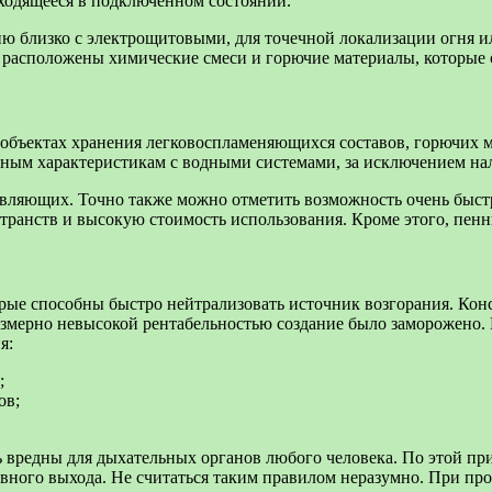
аходящееся в подключенном состоянии.
ю близко с электрощитовыми, для точечной локализации огня и
 расположены химические смеси и горючие материалы, которые 
 объектах хранения легковоспламеняющихся составов, горючих 
ым характеристикам с водными системами, за исключением нали
вляющих. Точно также можно отметить возможность очень быстр
транств и высокую стоимость использования. Кроме этого, пенн
ые способны быстро нейтрализовать источник возгорания. Конст
чрезмерно невысокой рентабельностью создание было заморожен
я:
;
ов;
 вредны для дыхательных органов любого человека. По этой при
рвного выхода. Не считаться таким правилом неразумно. При п