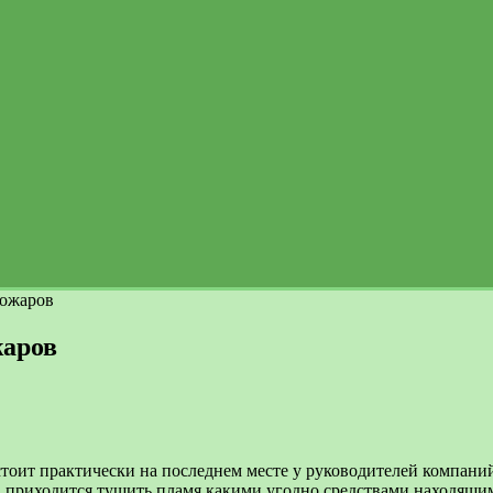
пожаров
жаров
стоит практически на последнем месте у руководителей компани
да приходится тушить пламя какими угодно средствами находящи