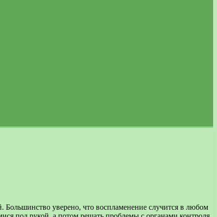
й. Большинство уверено, что воспламенение случится в любом
мися под рукой, а потом решать проблемы с органами контроля.