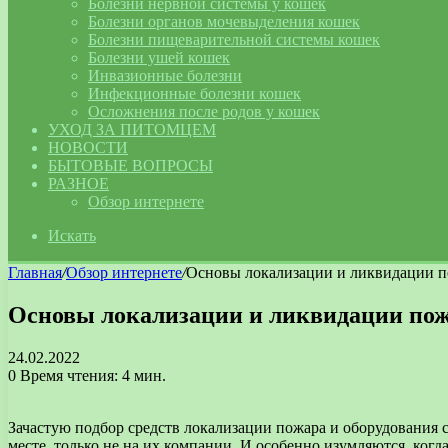
Болезни нервной системы у кошек
Болезни органов мочевыделения кошек
Болезни пищеварительной системы кошек
Болезни ушей кошек
Инвазионные болезни
Инфекционные болезни кошек
Осложнения после родов у кошек
УХОД ЗА ПИТОМЦЕМ
НОВОСТИ
БЫТОВЫЕ ВОПРОСЫ
РАЗНОЕ
Обзор интернете
Искать
Главная
/
Обзор интернете
/
Основы локализации и ликвидации 
Основы локализации и ликвидации по
24.02.2022
0
Время чтения: 4 мин.
Зачастую подбор средств локализации пожара и оборудования 
месте, только не на их компании. И особенно изумляются, ког