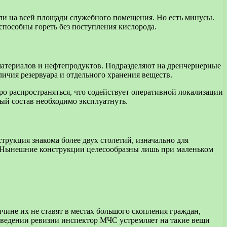
ли на всей площади служебного помещения. Но есть минусы.
способны гореть без поступления кислорода.
материалов и нефтепродуктов. Подразделяют на дренчернерные
чия резервуара и отдельного хранения веществ.
о распространяться, что содействует оперативной локализации
ый состав необходимо эксплуатнуть.
рукция знакома более двух столетий, изначально для
о. Нынешние конструкции целесообразны лишь при маленьком
чине их не ставят в местах большого скопления граждан,
роведении ревизии инспектор МЧС устремляет на такие вещи