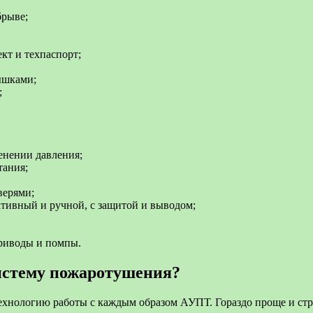
брыве;
кт и техпаспорт;
ышками;
;
енении давления;
тания;
верями;
тивный и ручной, с защитой и выводом;
приводы и помпы.
истему пожаротушения?
хнологию работы с каждым образом АУПТ. Гораздо проще и стре