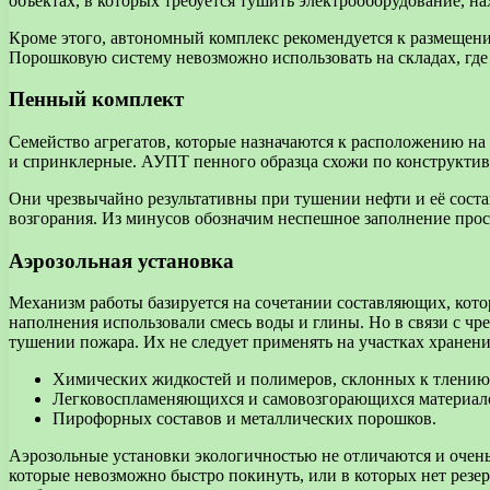
объектах, в которых требуется тушить электрооборудование, н
Кроме этого, автономный комплекс рекомендуется к размещени
Порошковую систему невозможно использовать на складах, где
Пенный комплект
Семейство агрегатов, которые назначаются к расположению на
и спринклерные. АУПТ пенного образца схожи по конструктивн
Они чрезвычайно результативны при тушении нефти и её соста
возгорания. Из минусов обозначим неспешное заполнение прос
Аэрозольная установка
Механизм работы базируется на сочетании составляющих, котор
наполнения использовали смесь воды и глины. Но в связи с 
тушении пожара. Их не следует применять на участках хранени
Химических жидкостей и полимеров, склонных к тлению
Легковоспламеняющихся и самовозгорающихся материал
Пирофорных составов и металлических порошков.
Аэрозольные установки экологичностью не отличаются и очень
которые невозможно быстро покинуть, или в которых нет резе