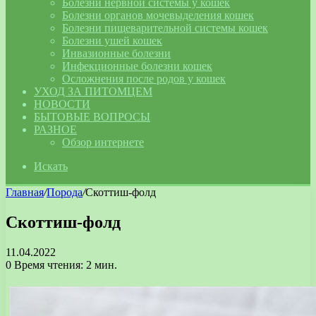
Болезни нервной системы у кошек
Болезни органов мочевыделения кошек
Болезни пищеварительной системы кошек
Болезни ушей кошек
Инвазионные болезни
Инфекционные болезни кошек
Осложнения после родов у кошек
УХОД ЗА ПИТОМЦЕМ
НОВОСТИ
БЫТОВЫЕ ВОПРОСЫ
РАЗНОЕ
Обзор интернете
Искать
Главная
/
Порода
/
Скоттиш-фолд
Скоттиш-фолд
11.04.2022
0
Время чтения: 2 мин.