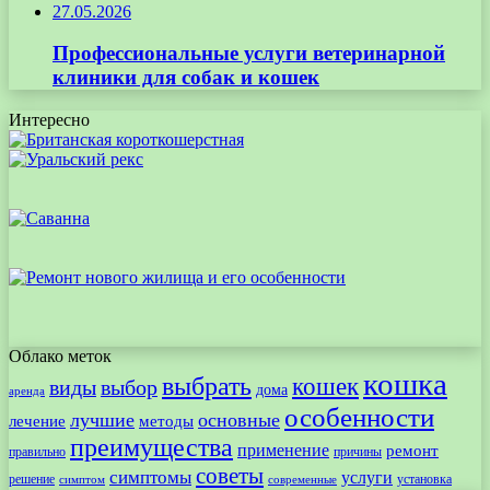
27.05.2026
Профессиональные услуги ветеринарной
клиники для собак и кошек
Интересно
Облако меток
кошка
выбрать
кошек
виды
выбор
дома
аренда
особенности
лучшие
основные
лечение
методы
преимущества
применение
ремонт
правильно
причины
советы
симптомы
услуги
решение
установка
современные
симптом