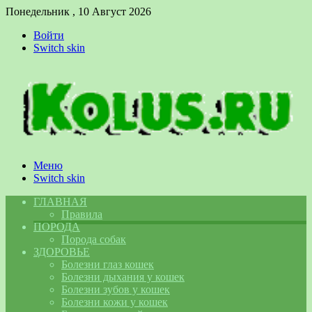
Понедельник , 10 Август 2026
Войти
Switch skin
Меню
Switch skin
ГЛАВНАЯ
Правила
ПОРОДА
Порода собак
ЗДОРОВЬЕ
Болезни глаз кошек
Болезни дыхания у кошек
Болезни зубов у кошек
Болезни кожи у кошек