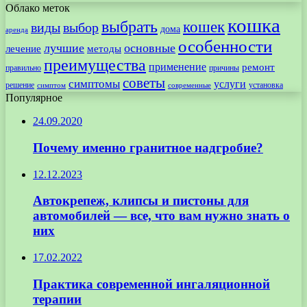
Облако меток
кошка
выбрать
кошек
виды
выбор
дома
аренда
особенности
лучшие
основные
лечение
методы
преимущества
применение
ремонт
правильно
причины
советы
симптомы
услуги
решение
установка
современные
симптом
Популярное
24.09.2020
Почему именно гранитное надгробие?
12.12.2023
Автокрепеж, клипсы и пистоны для
автомобилей — все, что вам нужно знать о
них
17.02.2022
Практика современной ингаляционной
терапии