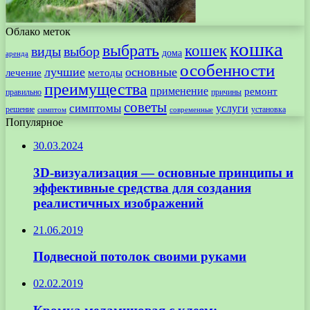
Облако меток
кошка
выбрать
кошек
виды
выбор
дома
аренда
особенности
лучшие
основные
лечение
методы
преимущества
применение
ремонт
правильно
причины
советы
симптомы
услуги
решение
установка
современные
симптом
Популярное
30.03.2024
3D-визуализация — основные принципы и
эффективные средства для создания
реалистичных изображений
21.06.2019
Подвесной потолок своими руками
02.02.2019