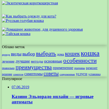
Облако меток
кошка
выбрать
кошек
виды
выбор
дома
аренда
особенности
лучшие
основные
лечение
методы
преимущества
применение
ремонт
правильно
причины
советы
симптомы
услуги
решение
установка
современные
симптом
Популярное
07.06.2019
Казино Эльдорадо онлайн — игровые
автоматы