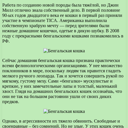
Работа по созданию новой породы была тяжёлой, но Джин
Милл отлично знала собственный дело. В первой половине
90-ых годов двадцатого века ее кошки в первый раз приняли
участие в чемпионате TICA. Американка выполнила
собственную храбрую мечту — перед зрителями были
нежные домашние кошечки, одетые в дикую шубку. В 2008
году с прекрасными бенгальскими кошками познакомились в
РФ.
Сейчас домашняя бенгальская кошка признана практически
всеми фелинологическими организациями. У нее множество
поклонников в мире, поскольку людям так нравится гладить
мелкого ручного леопарда. Так и хочется совершить рукой по
мягкому, густому меху. Сами «бенгалки» мускулистые и
крепкие, у них замечательные лапы и толстый, маленький
хвост. Глядя на домашних бенгальских кошек осознаёшь, что
они не так на большом растоянии ушли от своих диких
предков.
Однако, в агрессивности их тяжело обвинить. Свободные и
своенравные – без сомнений. Но не злые. У этих кошек очень