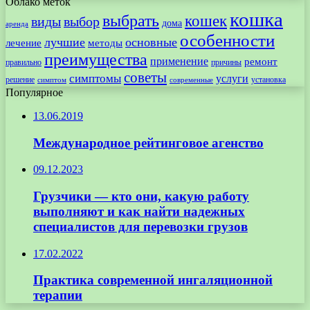
Облако меток
кошка
выбрать
кошек
виды
выбор
дома
аренда
особенности
лучшие
основные
лечение
методы
преимущества
применение
ремонт
правильно
причины
советы
симптомы
услуги
решение
установка
современные
симптом
Популярное
13.06.2019
Международное рейтинговое агенство
09.12.2023
Грузчики — кто они, какую работу
выполняют и как найти надежных
специалистов для перевозки грузов
17.02.2022
Практика современной ингаляционной
терапии