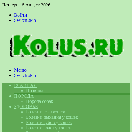
Четверг , 6 Август 2026
Войти
Switch skin
Меню
Switch skin
ГЛАВНАЯ
Правила
ПОРОДА
Порода собак
ЗДОРОВЬЕ
Болезни глаз кошек
Болезни дыхания у кошек
Болезни зубов у кошек
Болезни кожи у кошек