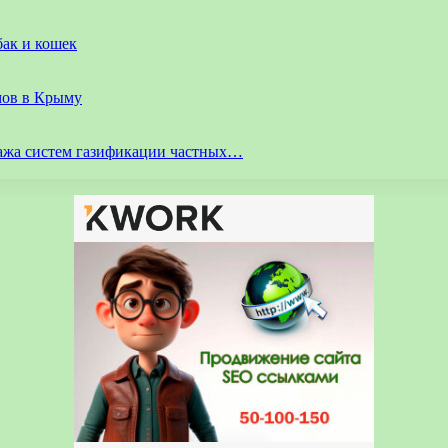
бак и кошек
мов в Крыму
ажа систем газификации частных…