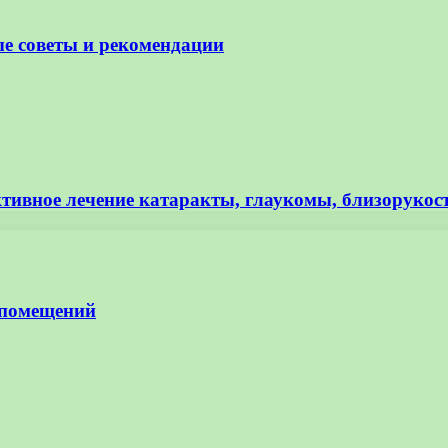
е советы и рекомендации
ктивное лечение катаракты, глаукомы, близорукос
 помещений