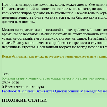
Повлиять на здоровье пожилых кошек может диета. Уже начиная
На часть изменений вы конечно повлиять не сможете, но для 
количество жиров должно быть уменьшено. Нежелательно корми
полезные вещества будут усваиваться так же быстро как в мол
должен вам помочь.
Можно ли скрасить жизнь пожилой кошке, добавить больше ко
временем ослабевают. Именно поэтому не стоит позволять кошк
удара, не оставляйте его в жаркую погоду на улице. Не забыв
желез. Если у кошки имеются проблемы со зрением и слухом, п
переживать стрессы. Преклонный возраст не всегда позволяет 
Будьте бдительны, как только почувствуете нетипичное поведение у кошк
Теги
болезни старых кошек
старая кошка не ест и не пьет
чем кормит
29.08.2016
0
Время чтения: 1 минута
Facebook
X
Pinterest
Вконтакте
Одноклассники
Messenger
Messe
ПОХОЖИЕ СТАТЬИ