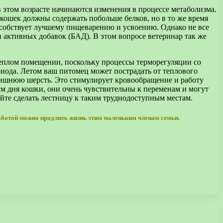
 этом возрасте начинаются изменения в процессе метаболизма.
 кошек должны содержать побольше белков, но в то же время
особствует лучшему пищеварению и усвоению. Однако не все
и активных добавок (БАД). В этом вопросе ветеринар так же
еплом помещении, поскольку процессы терморегуляции со
ериода. Летом ваш питомец может пострадать от теплового
е лишнюю шерсть. Это стимулирует кровообращение и работу
им дня кошки, они очень чувствительны к переменам и могут
йте сделать лестницу к таким труднодоступным местам.
 заботой можно продлить жизнь этим маленьким членам семьи.