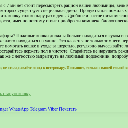
 с 7-ми лет стоит пересмотреть рацион вашей любимицы, ведь в
некоторых существует специальная диета. Продукты для пожилых
ть кошку только пару раз в день. Дробное и частое питание сп
одости, именно поэтому стоит приобрести комплекс биологическ
мфорта? Пожилые кошки должны больше находиться в сухом и т
е часто находиться на улице. Это касается не только зимнего п
айте помогать кошке в уходе за шерстью, регулярно вычесывайт
остарайтесь держать пол в чистоте. Старайтесь не нарушать реж
так же с легкостью запрыгнуть на любимый подоконник, попробу
и, не откладывайте поход к ветеринару. И помните, только с вашей теплой
ь старую кошку
nger
WhatsApp
Telegram
Viber
Печатать