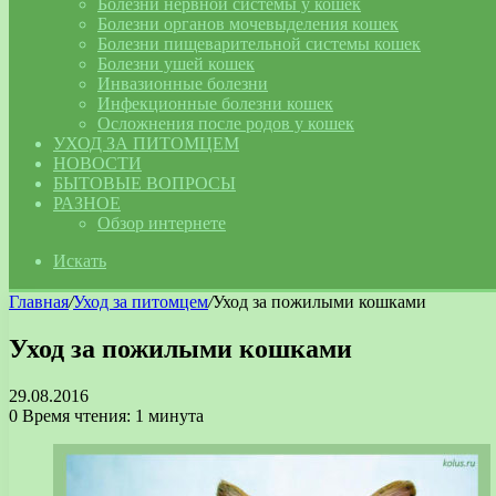
Болезни нервной системы у кошек
Болезни органов мочевыделения кошек
Болезни пищеварительной системы кошек
Болезни ушей кошек
Инвазионные болезни
Инфекционные болезни кошек
Осложнения после родов у кошек
УХОД ЗА ПИТОМЦЕМ
НОВОСТИ
БЫТОВЫЕ ВОПРОСЫ
РАЗНОЕ
Обзор интернете
Искать
Главная
/
Уход за питомцем
/
Уход за пожилыми кошками
Уход за пожилыми кошками
29.08.2016
0
Время чтения: 1 минута