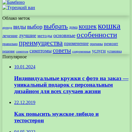
Облако меток
кошка
выбрать
кошек
виды
выбор
дома
аренда
особенности
лучшие
основные
лечение
методы
преимущества
применение
ремонт
правильно
причины
советы
симптомы
услуги
решение
установка
современные
симптом
Популярное
10.01.2024
Индивидуальные кружки с фото на заказ —
уникальный подарок с персональным
дизайном для всех случаев жизни
22.12.2019
Как повысить мужское либидо и
тестостерон
04.05.2022