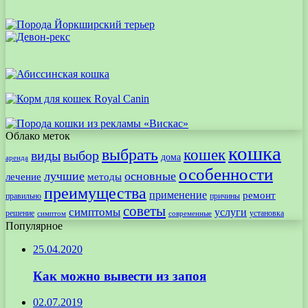
Облако меток
кошка
выбрать
кошек
виды
выбор
дома
аренда
особенности
лучшие
основные
лечение
методы
преимущества
применение
ремонт
правильно
причины
советы
симптомы
услуги
решение
установка
современные
симптом
Популярное
25.04.2020
Как можно вывести из запоя
02.07.2019