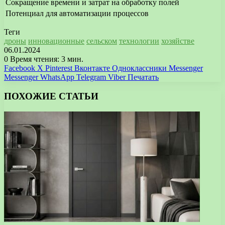
Сокращение времени и затрат на обработку полей
Потенциал для автоматизации процессов
Теги
дроны
инновационные
сельском
технологии
хозяйстве
06.01.2024
0
Время чтения: 3 мин.
Facebook
X
Pinterest
Вконтакте
Одноклассники
Messenger
Messenger
WhatsApp
Telegram
Viber
Печатать
ПОХОЖИЕ СТАТЬИ