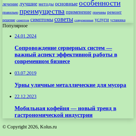
особенности
лучшие
основные
лечение
методы
преимущества
применение
ремонт
правильно
причины
советы
симптомы
услуги
решение
установка
современные
симптом
Популярное
24.01.2024
Сопровождение серверных систем —
важный аспект эффективной работы в
современном бизнесе
03.07.2019
Урны уличные металлические для мусора
22.12.2023
Мобильная кофейня — новый тренд в
гастрономической индустрии
© Copyright 2026, Kolus.ru