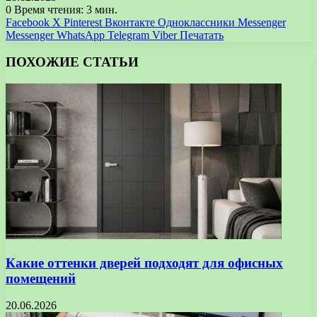
0
Время чтения: 3 мин.
Facebook
X
Pinterest
Вконтакте
Одноклассники
Messenger
Messenger
WhatsApp
Telegram
Viber
Печатать
ПОХОЖИЕ СТАТЬИ
Какие оттенки дверей подходят для офисных
помещений
20.06.2026