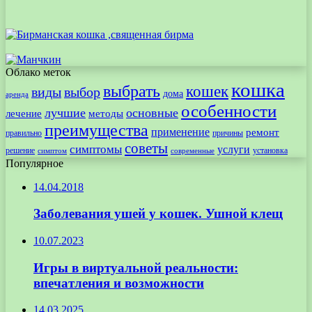
Облако меток
кошка
выбрать
кошек
виды
выбор
дома
аренда
особенности
лучшие
основные
лечение
методы
преимущества
применение
ремонт
правильно
причины
советы
симптомы
услуги
решение
установка
современные
симптом
Популярное
14.04.2018
Заболевания ушей у кошек. Ушной клещ
10.07.2023
Игры в виртуальной реальности:
впечатления и возможности
14.03.2025