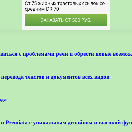
авиться с проблемами речи и обрести новые возмо
еревода текстов и документов всех видов
зда
ки Premiata с уникальным дизайном и высокой ф