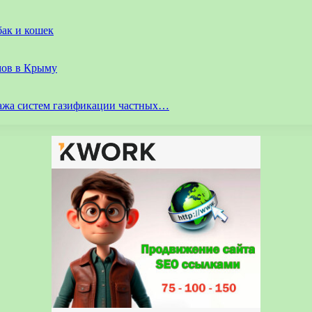
бак и кошек
мов в Крыму
ажа систем газификации частных…